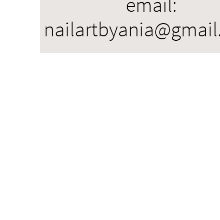
email:
​nailartbyania@gmai