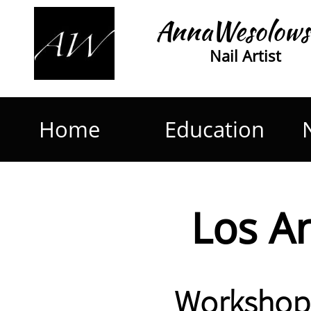
AnnaWesolows
Nail Artist
Home
Education
Los A
Workshop 